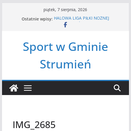
Przejdź
piątek, 7 sierpnia, 2026
do
Ostatnie wpisy:
HALOWA LIGA PIŁKI NOŻNEJ
treści
LATO W MIEŚCIE’2026
Turniej tenisa ziemnego
Amatorska siatkówka
Sport w Gminie
Czwórbój lekkoatletyczny
Strumień
IMG_2685