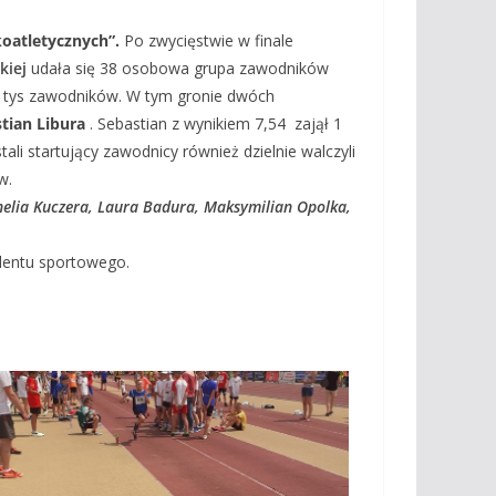
oatletycznych”.
Po zwycięstwie w finale
kiej
udała się 38 osobowa grupa zawodników
,5 tys zawodników. W tym gronie dwóch
tian Libura
. Sebastian z wynikiem 7,54 zajął 1
li startujący zawodnicy również dzielnie walczyli
w.
nelia Kuczera, Laura Badura,
Maksymilian Opolka,
lentu sportowego.