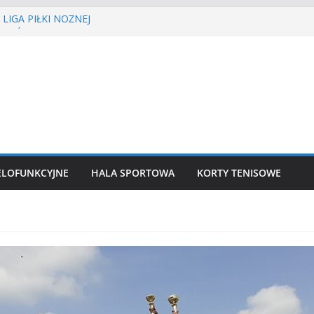
LIGA PIŁKI NOŻNEJ
MIEŚCIE’2026
tenisa ziemnego
a siatkówka
 lekkoatletyczny
ELOFUNKCYJNE
HALA SPORTOWA
KORTY TENISOWE