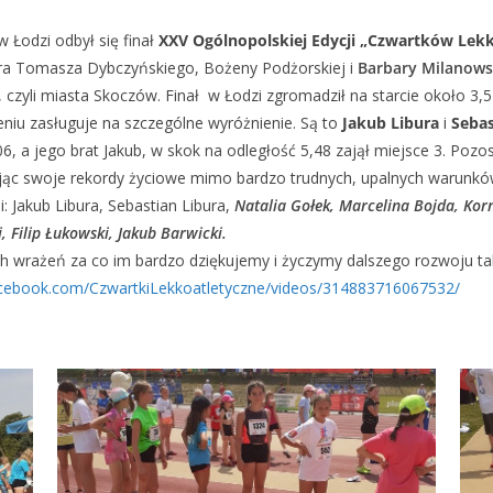
 Łodzi odbył się finał
XXV Ogólnopolskiej Edycji „Czwartków Lekk
era Tomasza Dybczyńskiego, Bożeny Podżorskiej i
Barbary Milanows
 czyli miasta Skoczów. Finał w Łodzi zgromadził na starcie około 3
iu zasługuje na szczególne wyróżnienie. Są to
Jakub Libura
i
Sebas
 a jego brat Jakub, w skok na odległość 5,48 zajął miejsce 3. Pozosta
wiając swoje rekordy życiowe mimo bardzo trudnych, upalnych warunkó
: Jakub Libura, Sebastian Libura,
Natalia Gołek, Marcelina Bojda, Kor
, Filip Łukowski, Jakub Barwicki.
h wrażeń za co im bardzo dziękujemy i życzymy dalszego rozwoju ta
acebook.com/CzwartkiLekkoatletyczne/videos/314883716067532/