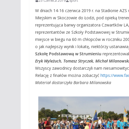
25 czerwca 2019
Sport
W dniach 14-16 czerwca 2019 r. na Stadionie AZS w
Miejskim w Skoczowie do Łodzi, pod opieką tren
reprezentująca barwy organizatora Czwartków LA,
reprezentantów ze Szkoły Podstawowej w Strumien
miejsce w biegu na 60 m chłopców w roczniku 2006,
o jak najlepszy wynik i lokatę, niektórzy ustana
Szkołę Podstawową w Strumieniu
reprezentowali
Eryk Wyleżuch, Tomasz Stryczek, Michał Milanowski
Wszyscy zawodnicy dostarczyli nam niesamowityc
Relację z finałów można zobaczyć
https://www.f
Materiał dostarczyła Barbara Milanowska