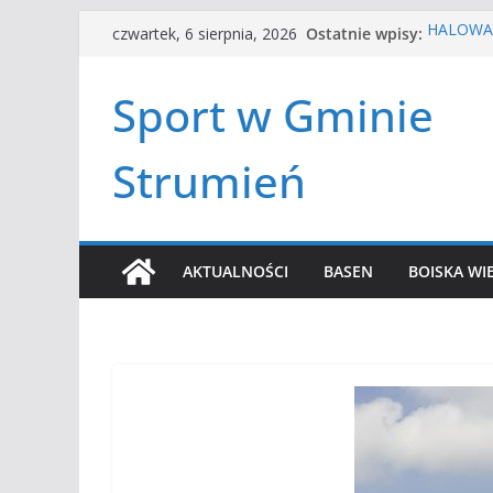
Przejdź
Ostatnie wpisy:
HALOWA 
czwartek, 6 sierpnia, 2026
do
LATO W 
Turniej 
treści
Sport w Gminie
Amatorsk
Czwórbój
Strumień
AKTUALNOŚCI
BASEN
BOISKA WI