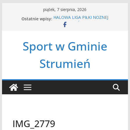
Przejdź
piątek, 7 sierpnia, 2026
do
HALOWA LIGA PIŁKI NOŻNEJ
Ostatnie wpisy:
treści
LATO W MIEŚCIE’2026
Turniej tenisa ziemnego
Amatorska siatkówka
Sport w Gminie
Czwórbój lekkoatletyczny
Strumień
IMG_2779