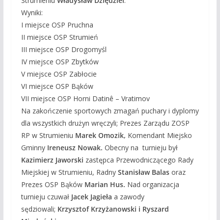
Strumieniu
Władysław Dziędziel
.
Wyniki:
I miejsce OSP Pruchna
II miejsce OSP Strumień
III miejsce OSP Drogomyśl
IV miejsce OSP Zbytków
V miejsce OSP Zabłocie
VI miejsce OSP Bąków
VII miejsce OSP Horni Datinê – Vratimov
Na zakończenie sportowych zmagań puchary i dyplomy
dla wszystkich drużyn wręczyli; Prezes Zarządu ZOSP
RP w Strumieniu
Marek Omozik,
Komendant Miejsko
Gminny
Ireneusz Nowak.
Obecny na turnieju był
Kazimierz Jaworski
zastępca Przewodniczącego Rady
Miejskiej w Strumieniu, Radny
Stanisław Balas
oraz
Prezes OSP Bąków
Marian Hus.
Nad organizacja
turnieju czuwał
Jacek Jagieła
a zawody
sędziowali;
Krzysztof Krzyżanowski i Ryszard