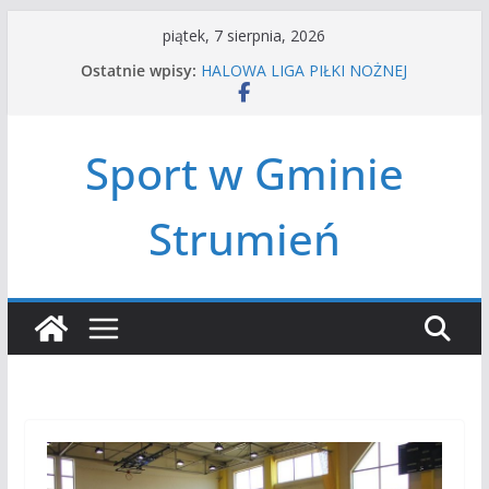
Przejdź
piątek, 7 sierpnia, 2026
do
Ostatnie wpisy:
HALOWA LIGA PIŁKI NOŻNEJ
treści
LATO W MIEŚCIE’2026
Turniej tenisa ziemnego
Amatorska siatkówka
Sport w Gminie
Czwórbój lekkoatletyczny
Strumień