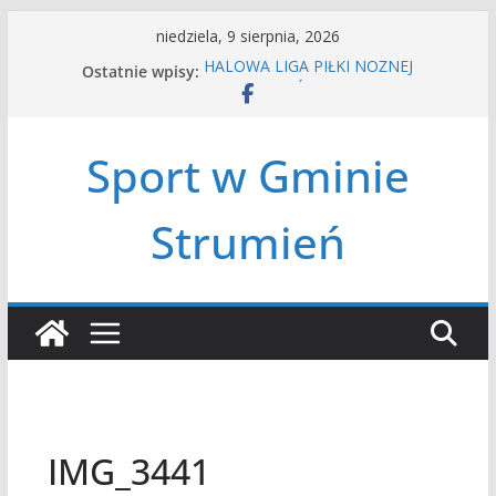
Przejdź
niedziela, 9 sierpnia, 2026
do
Ostatnie wpisy:
HALOWA LIGA PIŁKI NOŻNEJ
treści
LATO W MIEŚCIE’2026
Turniej tenisa ziemnego
Amatorska siatkówka
Sport w Gminie
Czwórbój lekkoatletyczny
Strumień
IMG_3441