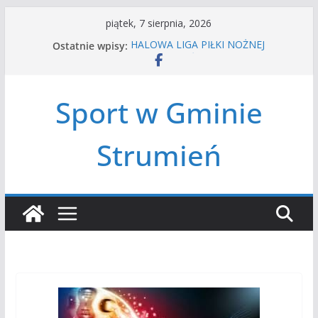
Przejdź
piątek, 7 sierpnia, 2026
do
Ostatnie wpisy:
HALOWA LIGA PIŁKI NOŻNEJ
treści
LATO W MIEŚCIE’2026
Turniej tenisa ziemnego
Amatorska siatkówka
Sport w Gminie
Czwórbój lekkoatletyczny
Strumień