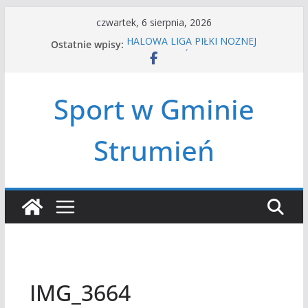
Przejdź
czwartek, 6 sierpnia, 2026
do
Ostatnie wpisy:
HALOWA LIGA PIŁKI NOŻNEJ
treści
LATO W MIEŚCIE’2026
Turniej tenisa ziemnego
Amatorska siatkówka
Sport w Gminie
Czwórbój lekkoatletyczny
Strumień
IMG_3664