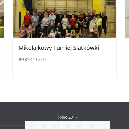
Mikołajkowy Turniej Siatkówki
4 grudnia 2017
lipiec 2017
P
W
Ś
C
P
S
N