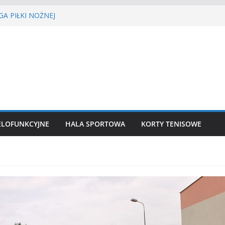
A PIŁKI NOŻNEJ
ŚCIE’2026
isa ziemnego
siatkówka
kkoatletyczny
ELOFUNKCYJNE
HALA SPORTOWA
KORTY TENISOWE