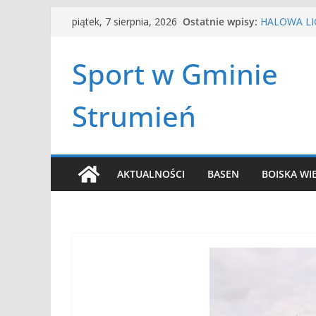
Przejdź
Ostatnie wpisy:
HALOWA LIG
piątek, 7 sierpnia, 2026
do
LATO W MIE
Turniej ten
treści
Sport w Gminie
Amatorska 
Czwórbój le
Strumień
AKTUALNOŚCI
BASEN
BOISKA WI