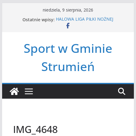
Przejdź
niedziela, 9 sierpnia, 2026
do
Ostatnie wpisy:
HALOWA LIGA PIŁKI NOŻNEJ
treści
LATO W MIEŚCIE’2026
Turniej tenisa ziemnego
Amatorska siatkówka
Sport w Gminie
Czwórbój lekkoatletyczny
Strumień
IMG_4648