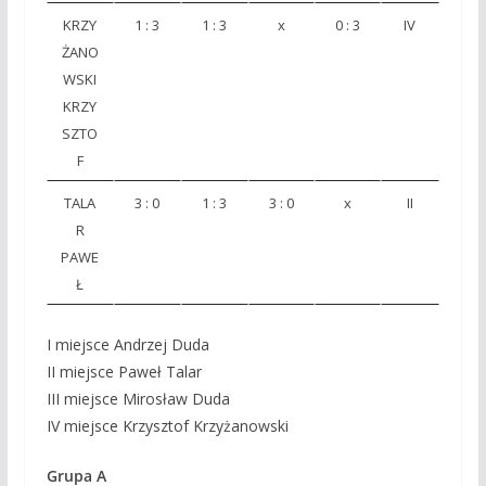
KRZY
1 : 3
1 : 3
x
0 : 3
IV
ŻANO
WSKI
KRZY
SZTO
F
TALA
3 : 0
1 : 3
3 : 0
x
II
R
PAWE
Ł
I miejsce Andrzej Duda
II miejsce Paweł Talar
III miejsce Mirosław Duda
IV miejsce Krzysztof Krzyżanowski
Grupa A