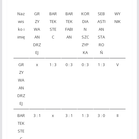
Naz
GR
BAR
BAR
KOR
SEB
WY
wis
ZY
TEK
TEK
DIA
ASTI
NIK
ko i
WA
STE
FABI
N
AN
imię
AN
C
AN
SZC
STA
DRZ
ZYP
RO
EJ
KA
Ń
GR
x
1 : 3
0 : 3
0 : 3
1 : 3
V
ZY
WA
AN
DRZ
EJ
BAR
3 : 1
x
3 : 1
1 : 3
3 : 0
II
TEK
STE
C