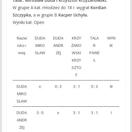
Talar, Mirosław Duda i Krzysztof Krzyżanowski.
W grupie A kat. młodzież do 18 r. wygrał
Kordian
Szczypka
, a w grupie B
Kacper Uchyła.
Wyniki kat. Open
Nazw
DUDA
DUDA
KRZY
TALA
WYN
isko i
MIRO
ANDR
ŻANO
R
IK
imię
SŁAW
ZEJ
WSKI
PAWE
KRZY
Ł
SZTO
F
DUDA
x
0 : 3
3 : 1
0 : 3
III
MIRO
SŁAW
DUDA
3 : 0
x
3 : 1
3 : 1
I
ANDR
ZEJ