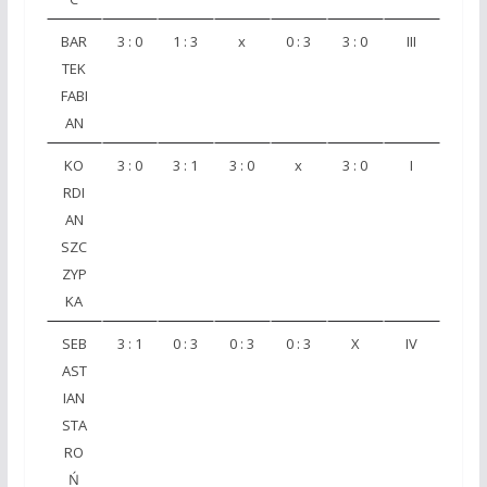
BAR
3 : 0
1 : 3
x
0 : 3
3 : 0
III
TEK
FABI
AN
KO
3 : 0
3 : 1
3 : 0
x
3 : 0
I
RDI
AN
SZC
ZYP
KA
SEB
3 : 1
0 : 3
0 : 3
0 : 3
X
IV
AST
IAN
STA
RO
Ń