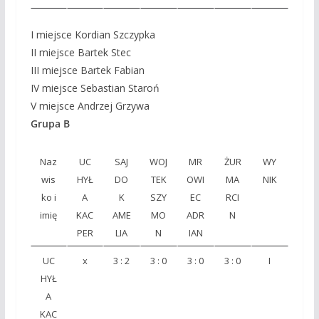
I miejsce Kordian Szczypka
II miejsce Bartek Stec
III miejsce Bartek Fabian
IV miejsce Sebastian Staroń
V miejsce Andrzej Grzywa
Grupa B
Naz
UC
SAJ
WOJ
MR
ŻUR
WY
wis
HYŁ
DO
TEK
OWI
MA
NIK
ko i
A
K
SZY
EC
RCI
imię
KAC
AME
MO
ADR
N
PER
LIA
N
IAN
UC
x
3 : 2
3 : 0
3 : 0
3 : 0
I
HYŁ
A
KAC