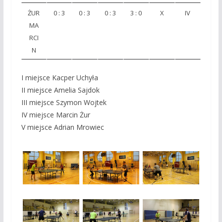
ŻUR
0 : 3
0 : 3
0 : 3
3 : 0
X
IV
MA
RCI
N
I miejsce Kacper Uchyła
II miejsce Amelia Sajdok
III miejsce Szymon Wojtek
IV miejsce Marcin Żur
V miejsce Adrian Mrowiec