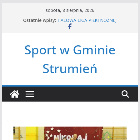
Przejdź
sobota, 8 sierpnia, 2026
do
Ostatnie wpisy:
HALOWA LIGA PIŁKI NOŻNEJ
treści
LATO W MIEŚCIE’2026
Turniej tenisa ziemnego
Amatorska siatkówka
Sport w Gminie
Czwórbój lekkoatletyczny
Strumień