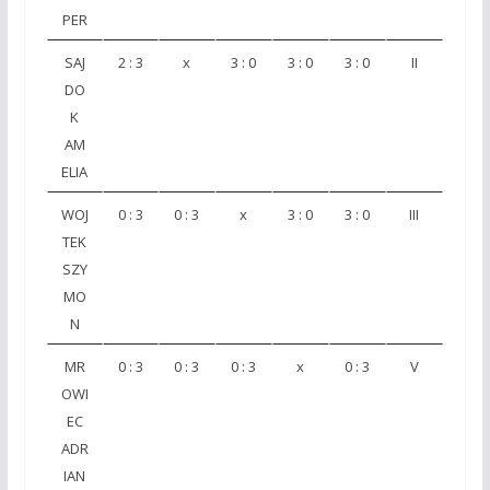
PER
SAJ
2 : 3
x
3 : 0
3 : 0
3 : 0
II
DO
K
AM
ELIA
WOJ
0 : 3
0 : 3
x
3 : 0
3 : 0
III
TEK
SZY
MO
N
MR
0 : 3
0 : 3
0 : 3
x
0 : 3
V
OWI
EC
ADR
IAN