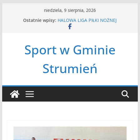
Przejdź
niedziela, 9 sierpnia, 2026
do
Ostatnie wpisy:
HALOWA LIGA PIŁKI NOŻNEJ
treści
LATO W MIEŚCIE’2026
Turniej tenisa ziemnego
Amatorska siatkówka
Sport w Gminie
Czwórbój lekkoatletyczny
Strumień