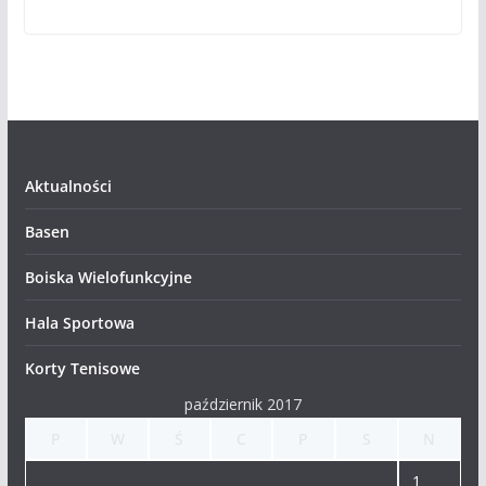
Aktualności
Basen
Boiska Wielofunkcyjne
Hala Sportowa
Korty Tenisowe
październik 2017
P
W
Ś
C
P
S
N
1