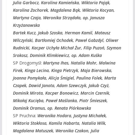
Julia Garbocz, Karolina Kamieńska, Wiktoria Pająk,
Karolina Zochorek, Magdalena Bąk, Wiktoria Kocyan,
Martyna Czaja, Weronika Strządała, op. Janusza
Krzyżanowska
Bartek Kucz, Jakub Szoska, Herman Kamil, Mateusz
Wilczyński, Bartłomiej Ochodek, Paweł Gabzdyl, Oliwer
Rudnicki, Kacper Uchyła Michał Żur, Filip Puzoń, Szymon
Srokosz, Dominik Klimkiewicz, op. Adam Kuśka
SP Drogomyśl:
Martyna Ihas, Natalia Mohr, Malwina
Firek, Kinga Lecina, Kinga Pietrzyk, Maja Bierowska,
Joanna Pomykała, Alicja Śmigiel, Paulina Folek, Marta
Czapek,
Dawid Janota, Adam Szewczyk, Jakub Czyż,
Dominik Mirota, Kacper Bonowicz, Marcin Czernik,
Mikołaj Kucięba, Paweł Maślanka, Piotr Śmieszek,
Dominik Oramus, op. Renata Piórkowska
SP Pruchna:
Weronika Hodara, Justyna Michałek,
Wiktoria Stokłosa, Kamila Habarta, Natalia Wilk,
Magdalena Matuszek, Weronika Czakon, Julia