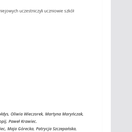
niejowych uczestniczyli uczniowie szkół
ołdys, Oliwia Wieczorek, Martyna Maryńczak,
opij, Paweł Krawiec.
iec, Maja Górecka, Patrycja Szczepańska,