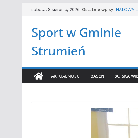
Przejdź
Czwórbój l
Ostatnie wpisy:
sobota, 8 sierpnia, 2026
HALOWA LI
do
LATO W MI
treści
Turniej te
Sport w Gminie
Amatorska
Strumień
AKTUALNOŚCI
BASEN
BOISKA WI