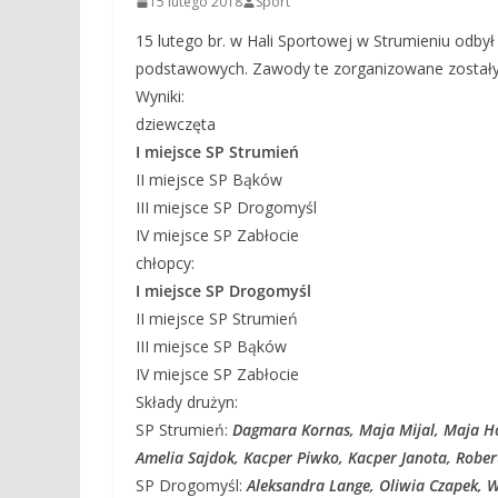
15 lutego 2018
Sport
15 lutego br. w Hali Sportowej w Strumieniu odbył
podstawowych. Zawody te zorganizowane zostały
Wyniki:
dziewczęta
I miejsce SP Strumień
II miejsce SP Bąków
III miejsce SP Drogomyśl
IV miejsce SP Zabłocie
chłopcy:
I miejsce SP Drogomyśl
II miejsce SP Strumień
III miejsce SP Bąków
IV miejsce SP Zabłocie
Składy drużyn:
SP Strumień:
Dagmara Kornas, Maja Mijal, Maja Ho
Amelia Sajdok, Kacper Piwko, Kacper Janota, Rober
SP Drogomyśl:
Aleksandra Lange, Oliwia Czapek, 