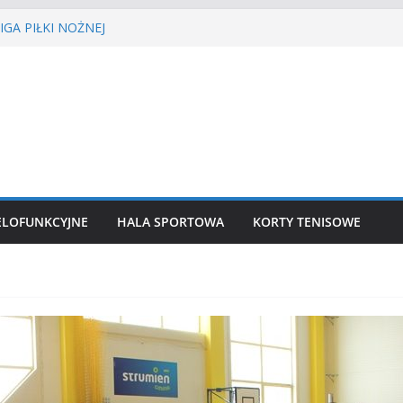
ekkoatletyczny
GA PIŁKI NOŻNEJ
EŚCIE’2026
nisa ziemnego
 siatkówka
ELOFUNKCYJNE
HALA SPORTOWA
KORTY TENISOWE