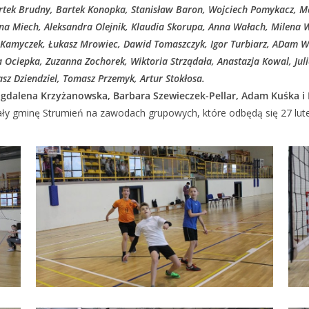
artek Brudny, Bartek Konopka, Stanisław Baron, Wojciech Pomykacz, Mar
lina Miech, Aleksandra Olejnik, Klaudia Skorupa, Anna Wałach, Milena
n Kamyczek, Łukasz Mrowiec, Dawid Tomaszczyk, Igor Turbiarz, ADam 
a Ociepka, Zuzanna Zochorek, Wiktoria Strządała, Anastazja Kowal, Ju
sz Dziendziel, Tomasz Przemyk, Artur Stokłosa.
gdalena Krzyżanowska, Barbara Szewieczek-Pellar, Adam Kuśka i 
ały gminę Strumień na zawodach grupowych, które odbędą się 27 lute