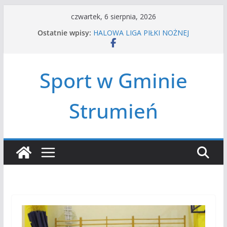
Przejdź
czwartek, 6 sierpnia, 2026
do
Ostatnie wpisy:
HALOWA LIGA PIŁKI NOŻNEJ
treści
LATO W MIEŚCIE’2026
Turniej tenisa ziemnego
Amatorska siatkówka
Sport w Gminie
Czwórbój lekkoatletyczny
Strumień