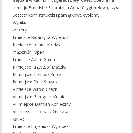
Gajda
a w kat. 45 +
Eugeniusz Wyrobek
. Obecna na
turnieju Burmistrz Strumienia
Anna Grygierek
wręczyła
uczestnikom statuetki i pamiątkowe dyplomy.
Wyniki:
kobiety
I miejsce Katarzyna Wyleżuch
II miejsce Joanna Kołdys
mężczyźni Open
I miejsce Adam Gajda
II miejsce Krzysztof Mączka
III miejsce Tomasz Kurcz
IV miejsce Piotr Sławek
V miejsce Witold Czech
VI miejsce Grzegorz Molak
VII miejsce Damian Konieczny
VIII miejsce Tomasz Gruszka
kat 45+
I miejsce Eugeniusz Wyrobek