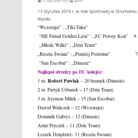
13 stycznia 2019
Sport
13 stycznia 2019 r. w Hali Sportowej w Strumieniu
Wyniki:
“Wczorajsi” : „Tiki-Taka” 3 
“HE Futsal Golden Lion” : „FC Pewny Koń” 9 :
„Młode Wilki” : „Drin Team” 4 
„Reszta Świata” : „Poniżej Poziomu” 7 
“San Escobar” : „Dinusie” 11
Najlepsi strzelcy po IX kolejce:
Robert Pawlak
1 m.
– 20 bramek (Dinusie)
2 m. Partyk Urbanek – 17 (Drin Team)
3 m. Szymon Miłek – 15 (San Escobar)
Dawid Waliczek – 12 (Wczorajsi)
Dominik Gabryś – 12 (Dinusie)
Artur Pryczek – 11 (Drin Team)
Leszek Dziędziel– 11 (Reszta Świata)