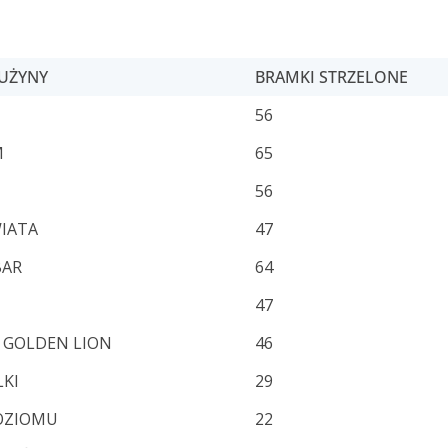
UŻYNY
BRAMKI STRZELONE
56
M
65
56
WIATA
47
BAR
64
I
47
 GOLDEN LION
46
LKI
29
POZIOMU
22