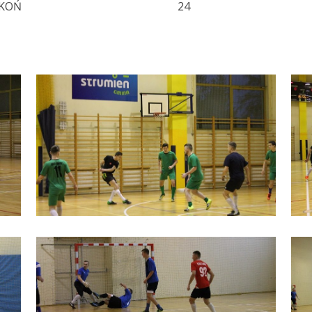
 KOŃ
24