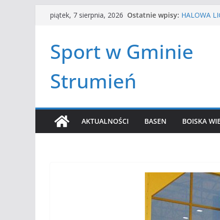
Przejdź
Ostatnie wpisy:
HALOWA LIG
piątek, 7 sierpnia, 2026
do
LATO W MIE
Turniej ten
treści
Sport w Gminie
Amatorska 
Czwórbój le
Strumień
AKTUALNOŚCI
BASEN
BOISKA WI