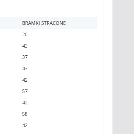
BRAMKI STRACONE
20
42
37
43
42
57
42
58
42