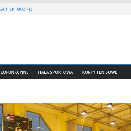
A PIŁKI NOŻNEJ
ŚCIE’2026
isa ziemnego
siatkówka
kkoatletyczny
ELOFUNKCYJNE
HALA SPORTOWA
KORTY TENISOWE