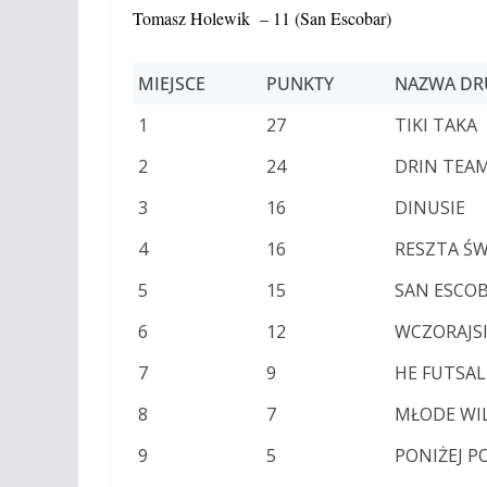
Tomasz Holewik – 11 (San Escobar)
MIEJSCE
PUNKTY
NAZWA DR
1
27
TIKI TAKA
2
24
DRIN TEA
3
16
DINUSIE
4
16
RESZTA Ś
5
15
SAN ESCO
6
12
WCZORAJS
7
9
HE FUTSAL
8
7
MŁODE WI
9
5
PONIŻEJ 