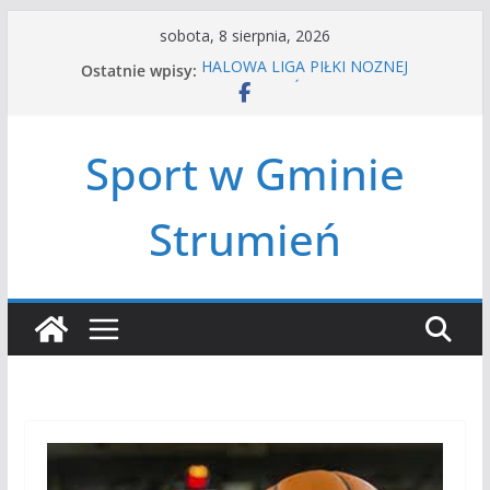
Przejdź
sobota, 8 sierpnia, 2026
do
Ostatnie wpisy:
HALOWA LIGA PIŁKI NOŻNEJ
treści
LATO W MIEŚCIE’2026
Turniej tenisa ziemnego
Amatorska siatkówka
Sport w Gminie
Czwórbój lekkoatletyczny
Strumień