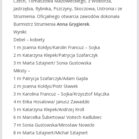
Czech, Tomaszowa Mazowieckiego, z Wolborza,
Jastrzębia, Rybnika, Pszczyny, Skoczowa, Ustronia i ze
Strumienia. Oficjalnego otwarcia zawodów dokonała
Burmistrz Strumienia
Anna Grygierek
.
Wyniki:
Debel – kobiety
1 m Joanna Kołdys/Karolin Francuz – Sojka
2 m Katarzyna Klepek/Patrycja Szafarczyk
3 m Marta Sztajnert/ Sonia Gustowska
Miksty –
1 m Patrycja Szafarczyk/Adam Gajda
2 m Joanna Kołdys/Piotr Sławek
3 m Karolina Francuz – Sojka/Krzysztof Mączka
4 m Erika Hosalowa/ Janusz Zawadzki
5 m Katarzyna Klepek/Andrzej Kroll
6 m Marcelka Šubertowa/ Voitech Kadlubiec
7 m Sonia Gustowska/Mirosław Nowicki
8 m Marta Sztajnert/Michał Sztajnert