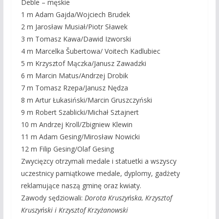
Deble – męskie
1 m Adam Gajda/Wojciech Brudek
2 m Jarosław Musiał/Piotr Sławek
3 m Tomasz Kawa/Dawid Izworski
4 m Marcelka Šubertowa/ Voitech Kadlubiec
5 m Krzysztof Mączka/Janusz Zawadzki
6 m Marcin Matus/Andrzej Drobik
7 m Tomasz Rzepa/Janusz Nędza
8 m Artur Łukasiński/Marcin Gruszczyński
9 m Robert Szablicki/Michał Sztajnert
10 m Andrzej Kroll/Zbigniew Klewin
11 m Adam Gesing/Mirosław Nowicki
12 m Filip Gesing/Olaf Gesing
Zwycięzcy otrzymali medale i statuetki a wszyscy
uczestnicy pamiątkowe medale, dyplomy, gadżety
reklamujące naszą gminę oraz kwiaty.
Zawody sędziowali:
Dorota Kruszyńska, Krzysztof
Kruszyński i Krzysztof Krzyżanowski