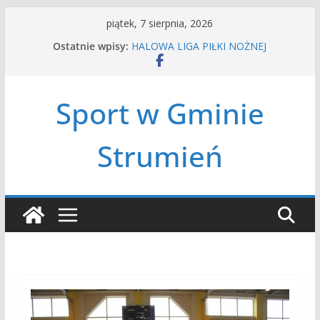
Przejdź
piątek, 7 sierpnia, 2026
do
Ostatnie wpisy:
HALOWA LIGA PIŁKI NOŻNEJ
treści
LATO W MIEŚCIE’2026
Turniej tenisa ziemnego
Amatorska siatkówka
Sport w Gminie
Czwórbój lekkoatletyczny
Strumień