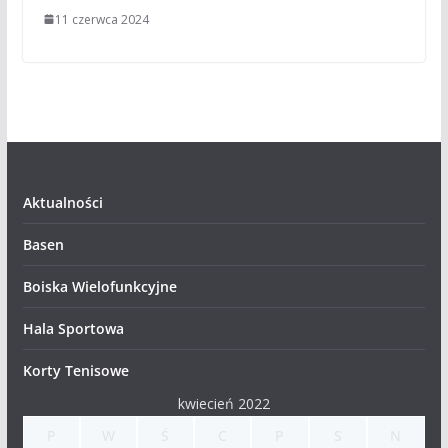
11 czerwca 2024
Aktualności
Basen
Boiska Wielofunkcyjne
Hala Sportowa
Korty Tenisowe
kwiecień 2022
P
W
Ś
C
P
S
N