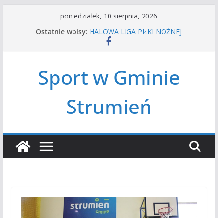
Przejdź
poniedziałek, 10 sierpnia, 2026
do
Ostatnie wpisy:
HALOWA LIGA PIŁKI NOŻNEJ
treści
LATO W MIEŚCIE’2026
Turniej tenisa ziemnego
Amatorska siatkówka
Sport w Gminie
Czwórbój lekkoatletyczny
Strumień