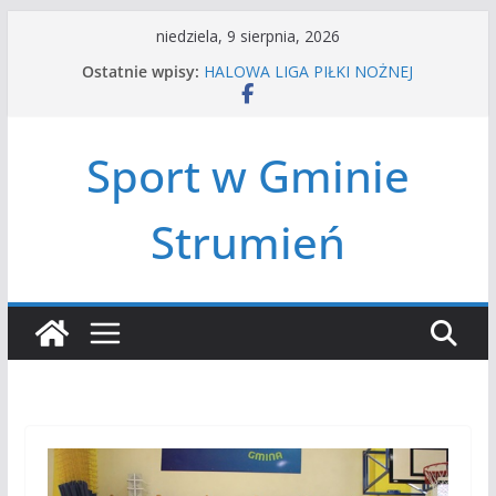
Przejdź
niedziela, 9 sierpnia, 2026
do
Ostatnie wpisy:
HALOWA LIGA PIŁKI NOŻNEJ
treści
LATO W MIEŚCIE’2026
Turniej tenisa ziemnego
Amatorska siatkówka
Sport w Gminie
Czwórbój lekkoatletyczny
Strumień