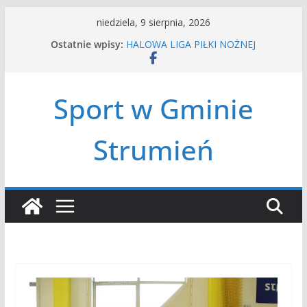
Przejdź
niedziela, 9 sierpnia, 2026
do
Ostatnie wpisy:
HALOWA LIGA PIŁKI NOŻNEJ
treści
LATO W MIEŚCIE’2026
Turniej tenisa ziemnego
Amatorska siatkówka
Sport w Gminie
Czwórbój lekkoatletyczny
Strumień