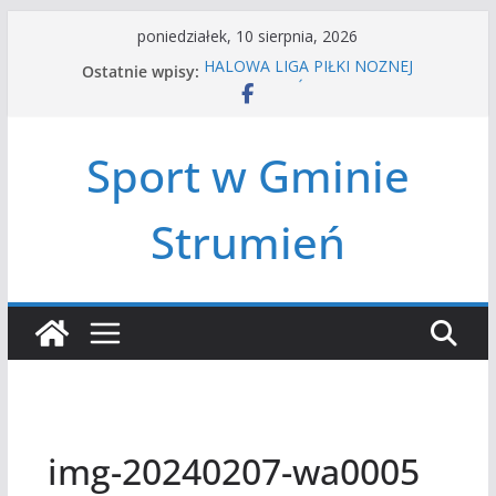
Przejdź
poniedziałek, 10 sierpnia, 2026
do
Ostatnie wpisy:
HALOWA LIGA PIŁKI NOŻNEJ
treści
LATO W MIEŚCIE’2026
Turniej tenisa ziemnego
Amatorska siatkówka
Sport w Gminie
Czwórbój lekkoatletyczny
Strumień
img-20240207-wa0005