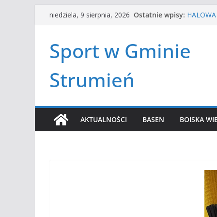
Przejdź
Ostatnie wpisy:
HALOWA 
niedziela, 9 sierpnia, 2026
do
LATO W M
Turniej t
treści
Sport w Gminie
Amatorsk
Czwórbój 
Strumień
AKTUALNOŚCI
BASEN
BOISKA WI