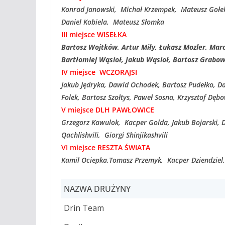
Konrad Janowski,
Michał Krzempek, Mateusz Gołek,
Daniel Kobiela, Mateusz Słomka
III miejsce WISEŁKA
Bartosz Wojtków, Artur Miły, Łukasz Mozler, Mar
Bartłomiej Wąsioł, Jakub Wąsioł, Bartosz Grabow
IV miejsce WCZORAJSI
Jakub Jędryka, Dawid Ochodek, Bartosz Pudełko, Da
Folek, Bartosz Szołtys, Paweł Sosna, Krzysztof Dęb
V miejsce DLH PAWŁOWICE
Grzegorz Kawulok,
Kacper Golda, Jakub Bojarski, 
Qachlishvili, Giorgi Shinjikashvili
VI miejsce RESZTA ŚWIATA
Kamil Ociepka,
Tomasz Przemyk, Kacper Dziendziel,
NAZWA DRUŻYNY
Drin Team