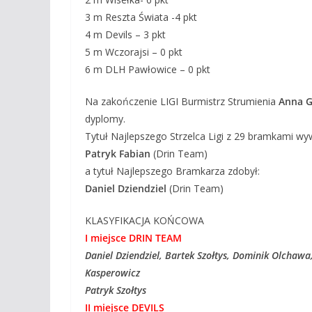
3 m Reszta Świata -4 pkt
4 m Devils – 3 pkt
5 m Wczorajsi – 0 pkt
6 m DLH Pawłowice – 0 pkt
Na zakończenie LIGI Burmistrz Strumienia
Anna G
dyplomy.
Tytuł Najlepszego Strzelca Ligi z 29 bramkami wy
Patryk Fabian
(Drin Team)
a tytuł Najlepszego Bramkarza zdobył:
Daniel Dziendziel
(Drin Team)
KLASYFIKACJA KOŃCOWA
I miejsce DRIN TEAM
Daniel Dziendziel, Bartek Szołtys, Dominik Olchawa
Kasperowicz
Patryk Szołtys
II miejsce DEVILS