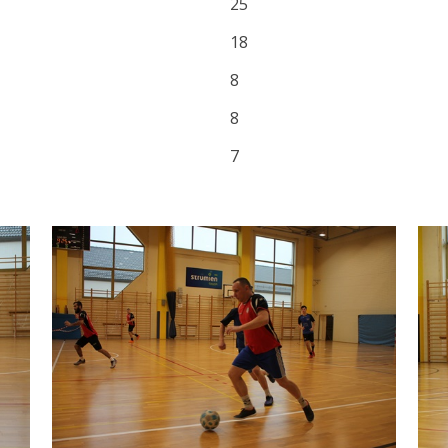
25
18
8
8
7