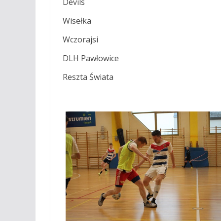
Devils
Wisełka
Wczorajsi
DLH Pawłowice
Reszta Świata