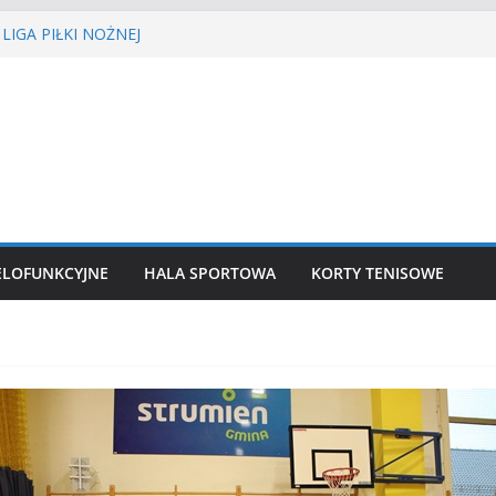
LIGA PIŁKI NOŻNEJ
IEŚCIE’2026
enisa ziemnego
a siatkówka
lekkoatletyczny
ELOFUNKCYJNE
HALA SPORTOWA
KORTY TENISOWE