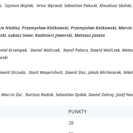
 Szymon Wojtek, Artur Wyrwał, Sebastian Pałucki, Klaudiusz Skalski,
cin Niebisz, Przemysław Kiełkowski, Przemysław Kotkowski, Marcin U
ski, Łukasz Sowa, Kazimierz Jaworski, Mateusz Janota
niel Krzempek, Daniel Waliczek, Kamil Patora, Dawid Waliczek, Mateu
owski
Dawid Strzoda, Davit Meqerishvili, Dawid Stec, Jakub Wichniarek, Nik
 Marcin Żur, Bartosz Radzik, Sebastian Dydek, Daniel Zahraj, Józef N
PUNKTY
28