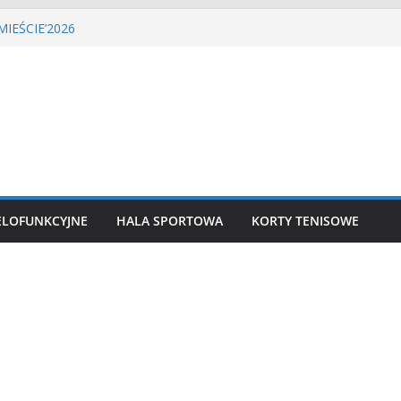
LIGA PIŁKI NOŻNEJ
IEŚCIE’2026
enisa ziemnego
a siatkówka
lekkoatletyczny
ELOFUNKCYJNE
HALA SPORTOWA
KORTY TENISOWE