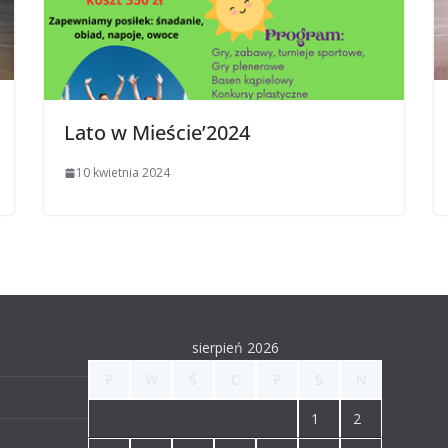
Lato w Mieście’2024
10 kwietnia 2024
sierpień 2026
P
W
Ś
C
P
S
N
1
2