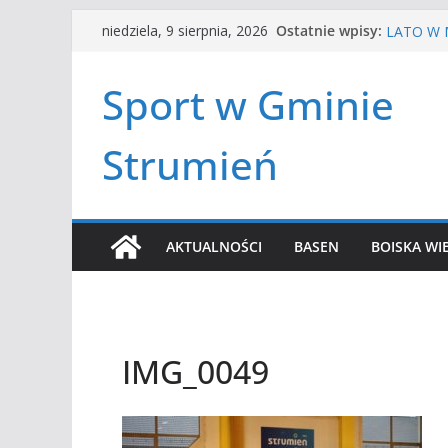
Przejdź
HALOWA 
Ostatnie wpisy:
niedziela, 9 sierpnia, 2026
LATO W M
do
Turniej t
treści
Amatorsk
Sport w Gminie
Czwórbój 
Strumień
AKTUALNOŚCI
BASEN
BOISKA WI
IMG_0049