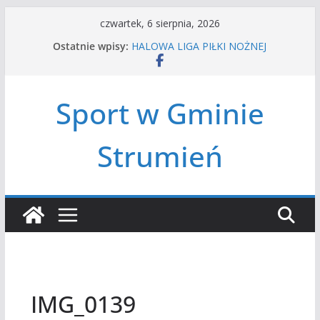
Przejdź
czwartek, 6 sierpnia, 2026
do
Ostatnie wpisy:
HALOWA LIGA PIŁKI NOŻNEJ
treści
LATO W MIEŚCIE’2026
Turniej tenisa ziemnego
Amatorska siatkówka
Sport w Gminie
Czwórbój lekkoatletyczny
Strumień
IMG_0139