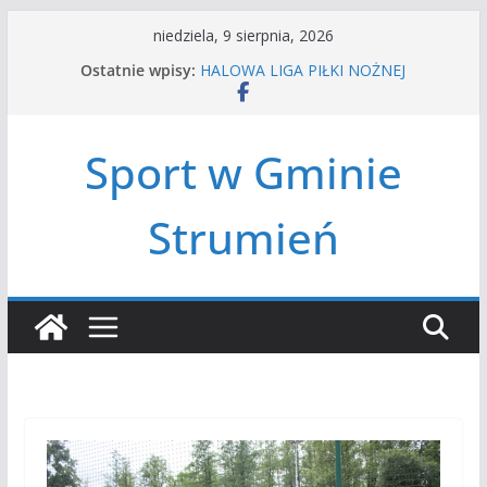
Przejdź
niedziela, 9 sierpnia, 2026
do
Ostatnie wpisy:
HALOWA LIGA PIŁKI NOŻNEJ
treści
LATO W MIEŚCIE’2026
Turniej tenisa ziemnego
Amatorska siatkówka
Sport w Gminie
Czwórbój lekkoatletyczny
Strumień