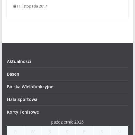
11 listopada 2017
Aktualności
Basen
Boiska Wielofunkcyjne
Hala Sportowa
Korty Tenisowe
październik 2025
P
W
Ś
C
P
S
N