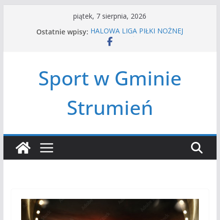
Przejdź
piątek, 7 sierpnia, 2026
do
Ostatnie wpisy:
HALOWA LIGA PIŁKI NOŻNEJ
treści
LATO W MIEŚCIE’2026
Turniej tenisa ziemnego
Amatorska siatkówka
Sport w Gminie
Czwórbój lekkoatletyczny
Strumień