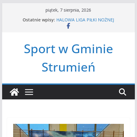
Przejdź
piątek, 7 sierpnia, 2026
do
Ostatnie wpisy:
HALOWA LIGA PIŁKI NOŻNEJ
treści
LATO W MIEŚCIE’2026
Turniej tenisa ziemnego
Amatorska siatkówka
Sport w Gminie
Czwórbój lekkoatletyczny
Strumień