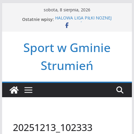
Przejdź
sobota, 8 sierpnia, 2026
do
Ostatnie wpisy:
HALOWA LIGA PIŁKI NOŻNEJ
treści
LATO W MIEŚCIE’2026
Turniej tenisa ziemnego
Amatorska siatkówka
Sport w Gminie
Czwórbój lekkoatletyczny
Strumień
20251213_102333