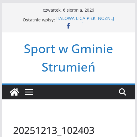
Przejdź
czwartek, 6 sierpnia, 2026
do
Ostatnie wpisy:
HALOWA LIGA PIŁKI NOŻNEJ
treści
LATO W MIEŚCIE’2026
Turniej tenisa ziemnego
Amatorska siatkówka
Sport w Gminie
Czwórbój lekkoatletyczny
Strumień
20251213_102403