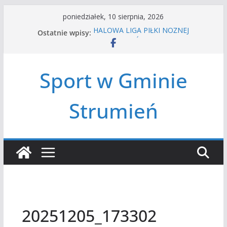
Przejdź
poniedziałek, 10 sierpnia, 2026
do
Ostatnie wpisy:
HALOWA LIGA PIŁKI NOŻNEJ
treści
LATO W MIEŚCIE’2026
Turniej tenisa ziemnego
Amatorska siatkówka
Sport w Gminie
Czwórbój lekkoatletyczny
Strumień
20251205_173302