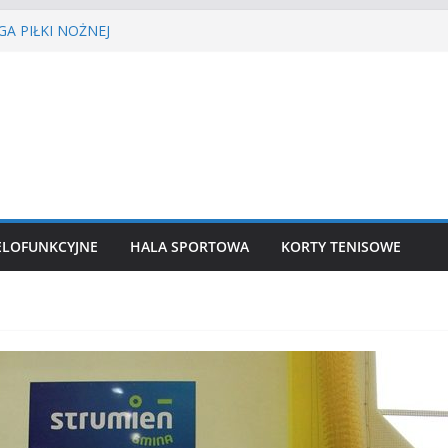
A PIŁKI NOŻNEJ
ŚCIE’2026
isa ziemnego
siatkówka
kkoatletyczny
ELOFUNKCYJNE
HALA SPORTOWA
KORTY TENISOWE