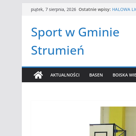
Przejdź
Ostatnie wpisy:
HALOWA LIG
piątek, 7 sierpnia, 2026
do
LATO W MIE
Turniej ten
treści
Sport w Gminie
Amatorska 
Czwórbój le
Strumień
AKTUALNOŚCI
BASEN
BOISKA WI