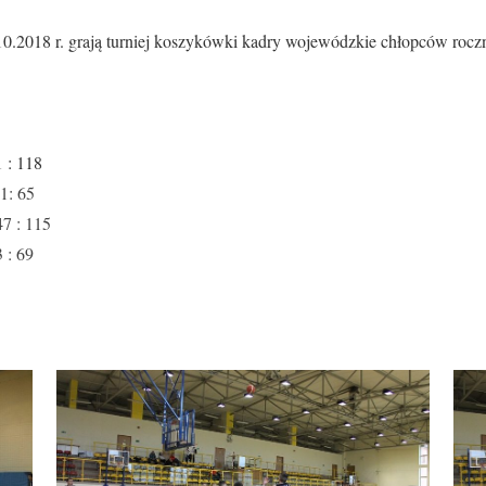
0.2018 r. grają turniej koszykówki kadry wojewódzkie chłopców rocz
 : 118
1: 65
 : 115
 : 69