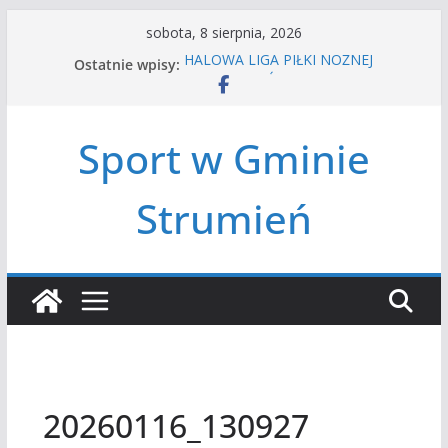
Przejdź
sobota, 8 sierpnia, 2026
do
Ostatnie wpisy:
HALOWA LIGA PIŁKI NOŻNEJ
treści
LATO W MIEŚCIE’2026
Turniej tenisa ziemnego
Amatorska siatkówka
Sport w Gminie
Czwórbój lekkoatletyczny
Strumień
20260116_130927