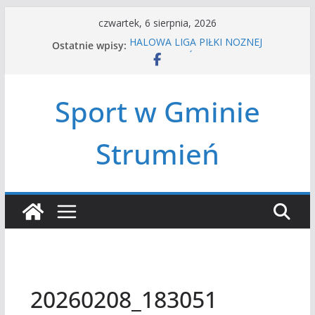
Przejdź
czwartek, 6 sierpnia, 2026
do
Ostatnie wpisy:
HALOWA LIGA PIŁKI NOŻNEJ
treści
LATO W MIEŚCIE’2026
Turniej tenisa ziemnego
Amatorska siatkówka
Sport w Gminie
Czwórbój lekkoatletyczny
Strumień
20260208_183051