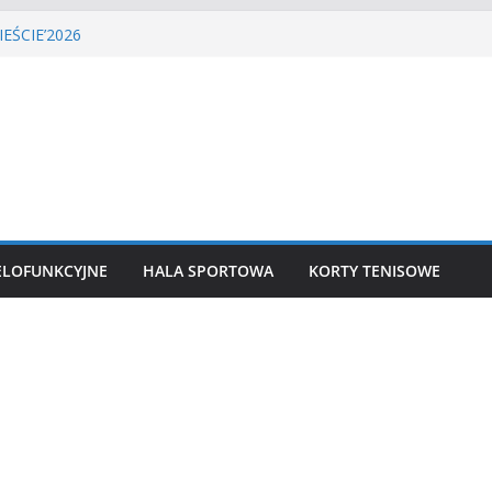
GA PIŁKI NOŻNEJ
EŚCIE’2026
nisa ziemnego
 siatkówka
ekkoatletyczny
ELOFUNKCYJNE
HALA SPORTOWA
KORTY TENISOWE