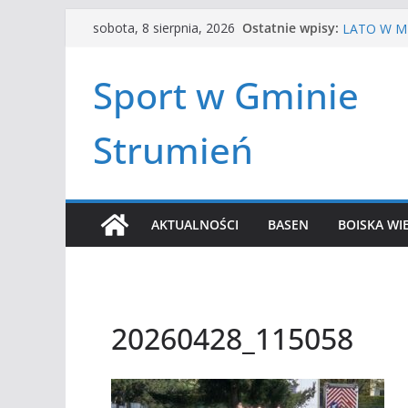
Przejdź
HALOWA LI
Ostatnie wpisy:
sobota, 8 sierpnia, 2026
LATO W MI
do
Turniej te
treści
Amatorska
Sport w Gminie
Czwórbój l
Strumień
AKTUALNOŚCI
BASEN
BOISKA WI
20260428_115058