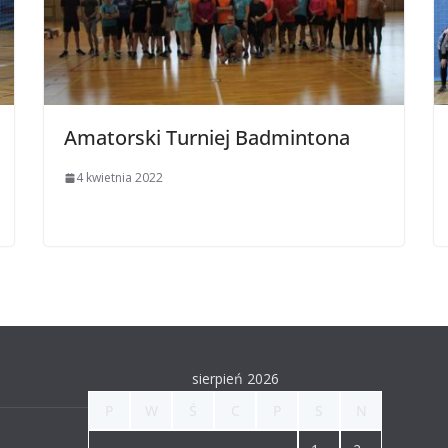
Amatorski Turniej Badmintona
4 kwietnia 2022
sierpień 2026
P
W
Ś
C
P
S
N