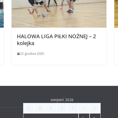
HALOWA LIGA PIŁKI NOŻNEJ – 2
kolejka
22 grudnia 2025
sierpień 2026
P
W
Ś
C
P
S
N