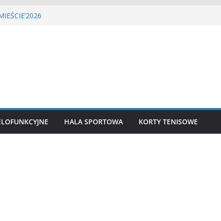
LIGA PIŁKI NOŻNEJ
IEŚCIE’2026
enisa ziemnego
a siatkówka
lekkoatletyczny
ELOFUNKCYJNE
HALA SPORTOWA
KORTY TENISOWE