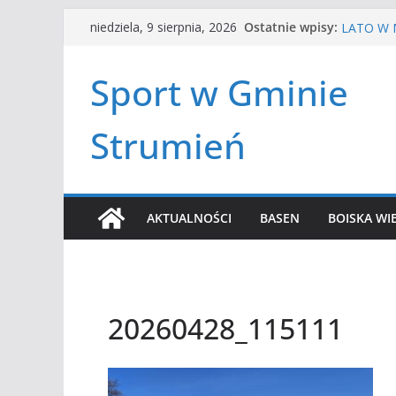
Przejdź
HALOWA 
Ostatnie wpisy:
niedziela, 9 sierpnia, 2026
LATO W M
do
Turniej t
treści
Amatorsk
Sport w Gminie
Czwórbój 
Strumień
AKTUALNOŚCI
BASEN
BOISKA WI
20260428_115111