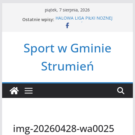
Przejdź
piątek, 7 sierpnia, 2026
do
Ostatnie wpisy:
HALOWA LIGA PIŁKI NOŻNEJ
treści
LATO W MIEŚCIE’2026
Turniej tenisa ziemnego
Amatorska siatkówka
Sport w Gminie
Czwórbój lekkoatletyczny
Strumień
img-20260428-wa0025