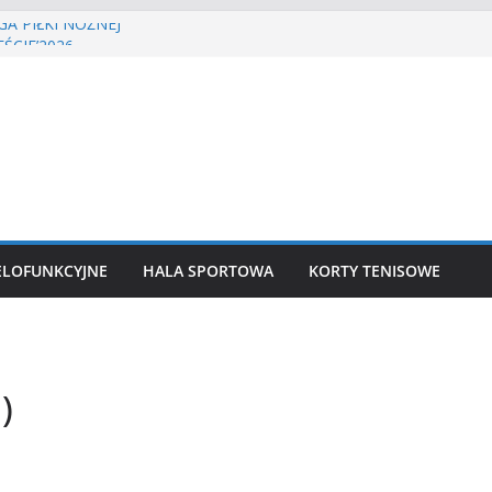
A PIŁKI NOŻNEJ
ŚCIE’2026
isa ziemnego
siatkówka
kkoatletyczny
ELOFUNKCYJNE
HALA SPORTOWA
KORTY TENISOWE
)