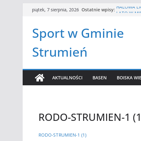
Przejdź
HALOWA LIG
Ostatnie wpisy:
piątek, 7 sierpnia, 2026
do
LATO W MIE
Turniej ten
treści
Sport w Gminie
Amatorska 
Czwórbój le
Strumień
AKTUALNOŚCI
BASEN
BOISKA WI
RODO-STRUMIEN-1 (1
RODO-STRUMIEN-1 (1)