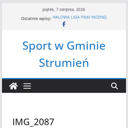
Przejdź
piątek, 7 sierpnia, 2026
do
HALOWA LIGA PIŁKI NOŻNEJ
Ostatnie wpisy:
treści
LATO W MIEŚCIE’2026
Turniej tenisa ziemnego
Amatorska siatkówka
Sport w Gminie
Czwórbój lekkoatletyczny
Strumień
IMG_2087