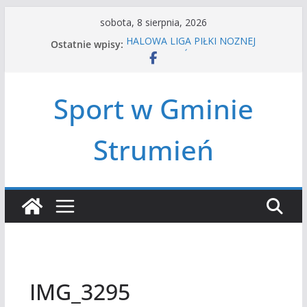
Przejdź
sobota, 8 sierpnia, 2026
do
Ostatnie wpisy:
HALOWA LIGA PIŁKI NOŻNEJ
treści
LATO W MIEŚCIE’2026
Turniej tenisa ziemnego
Amatorska siatkówka
Sport w Gminie
Czwórbój lekkoatletyczny
Strumień
IMG_3295