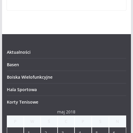
Aktualności
Basen
Boiska Wielofunkcyjne
Hala Sportowa
Korty Tenisowe
maj 2018
P
W
Ś
C
P
S
N
1
2
3
4
5
6