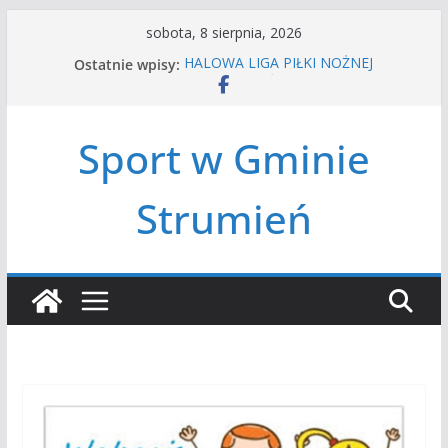
Przejdź
sobota, 8 sierpnia, 2026
do
Ostatnie wpisy:
HALOWA LIGA PIŁKI NOŻNEJ
treści
LATO W MIEŚCIE’2026
Turniej tenisa ziemnego
Amatorska siatkówka
Sport w Gminie
Czwórbój lekkoatletyczny
Strumień