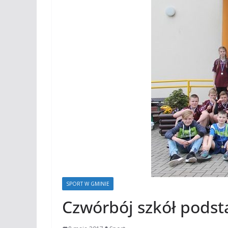
SPORT W GMINIE
Czwórbój szkół pods