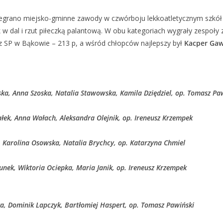
zegrano miejsko-gminne zawody w czwórboju lekkoatletycznym szkół 
w dal i rzut piłeczką palantową. W obu kategoriach wygrały zespoły
z SP w Bąkowie – 213 p, a wśród chłopców najlepszy był
Kacper Ga
ska, Anna Szoska, Natalia Stawowska, Kamila Dziędziel, op. Tomasz Pa
łek, Anna Wałach, Aleksandra Olejnik, op. Ireneusz Krzempek
Karolina Osowska, Natalia Brychcy, op. Katarzyna Chmiel
unek, Wiktoria Ociepka, Maria Janik, op. Ireneusz Krzempek
a, Dominik Lapczyk, Bartłomiej Haspert, op. Tomasz Pawiński