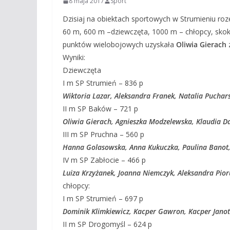
8 maja 2017
Sport
Dzisiaj na obiektach sportowych w Strumieniu ro
60 m, 600 m –dziewczęta, 1000 m – chłopcy, skok 
punktów wielobojowych uzyskała
Oliwia Gierach
Wyniki:
Dziewczęta
I m SP Strumień – 836 p
Wiktoria Lazar, Aleksandra Franek, Natalia Puchar
II m SP Baków – 721 p
Oliwia Gierach, Agnieszka Modzelewska, Klaudia Da
III m SP Pruchna – 560 p
Hanna Golasowska, Anna Kukuczka, Paulina Banot, 
IV m SP Zabłocie – 466 p
Luiza Krzyżanek, Joanna Niemczyk, Aleksandra Pior
chłopcy:
I m SP Strumień – 697 p
Dominik Klimkiewicz, Kacper Gawron, Kacper Janot
II m SP Drogomyśl – 624 p