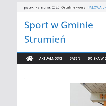
Przejdź
Ostatnie wpisy:
HALOWA LIG
piątek, 7 sierpnia, 2026
do
LATO W MIE
Turniej ten
treści
Sport w Gminie
Amatorska 
Czwórbój le
Strumień
AKTUALNOŚCI
BASEN
BOISKA WI