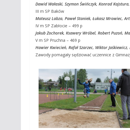
Dawid Wałaski, Szymon Świńczyk, Konrad Kajstura, K
III m SP Baków
Mateusz Labza, Paweł Staniek, Łukasz Mrowiec, Art
IV m SP Zabłocie – 499 p
Jakub Zochorek, Ksawery Wróbel, Robert Puzoń, Ma
V m SP Pruchna – 469 p
Hawier Kwiecień, Rafał Szarzec, Wiktor Jaśkiewicz,
Zawody pomagały sędziować uczennice z Gimnaz