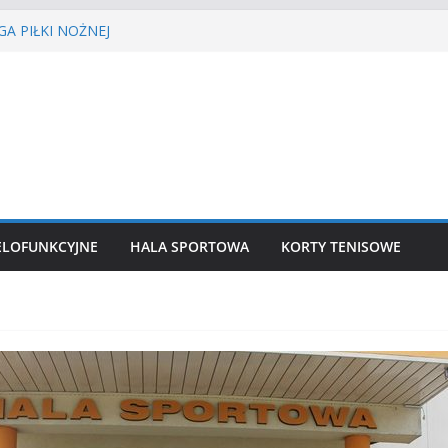
A PIŁKI NOŻNEJ
ŚCIE’2026
isa ziemnego
siatkówka
kkoatletyczny
ELOFUNKCYJNE
HALA SPORTOWA
KORTY TENISOWE