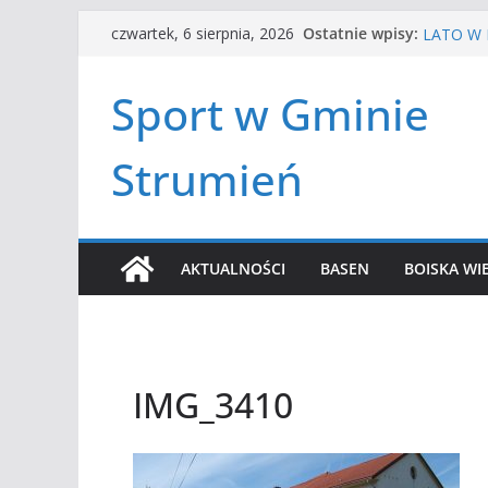
HALOWA 
Przejdź
Ostatnie wpisy:
czwartek, 6 sierpnia, 2026
LATO W 
do
Turniej 
treści
Amatorsk
Sport w Gminie
Czwórbój
Strumień
AKTUALNOŚCI
BASEN
BOISKA WI
IMG_3410