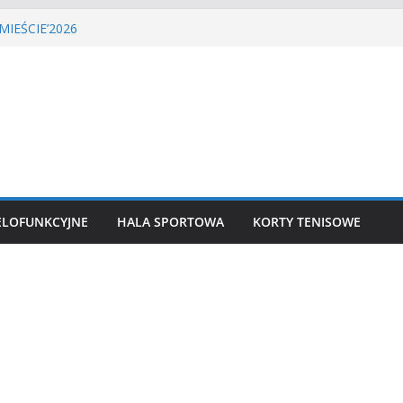
LIGA PIŁKI NOŻNEJ
MIEŚCIE’2026
tenisa ziemnego
a siatkówka
 lekkoatletyczny
ELOFUNKCYJNE
HALA SPORTOWA
KORTY TENISOWE