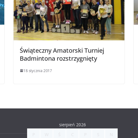
Świąteczny Amatorski Turniej
Badmintona rozstrzygnięty
18 stycznia 2017
sierpień 2026
P
W
Ś
C
P
S
N