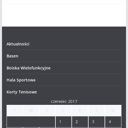
Aktualności
Basen
Boiska Wielofunkcyjne
Hala Sportowa
Korty Tenisowe
czerwiec 2017
P
W
Ś
C
P
S
N
1
2
3
4