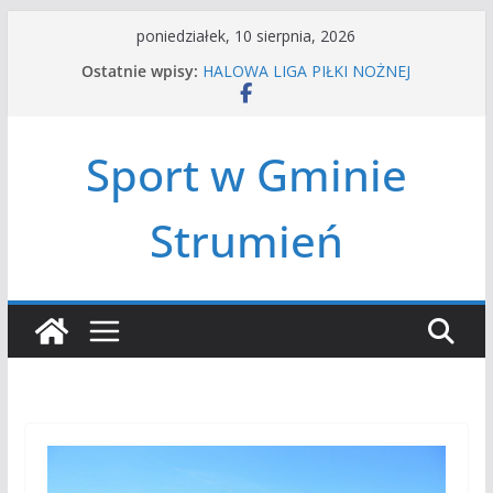
Przejdź
poniedziałek, 10 sierpnia, 2026
do
Ostatnie wpisy:
HALOWA LIGA PIŁKI NOŻNEJ
treści
LATO W MIEŚCIE’2026
Turniej tenisa ziemnego
Amatorska siatkówka
Sport w Gminie
Czwórbój lekkoatletyczny
Strumień