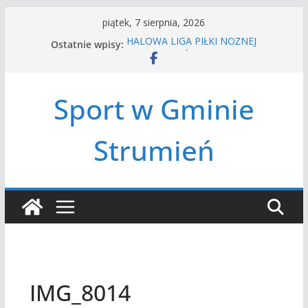
Przejdź
piątek, 7 sierpnia, 2026
do
HALOWA LIGA PIŁKI NOŻNEJ
Ostatnie wpisy:
treści
LATO W MIEŚCIE’2026
Turniej tenisa ziemnego
Amatorska siatkówka
Sport w Gminie
Czwórbój lekkoatletyczny
Strumień
IMG_8014