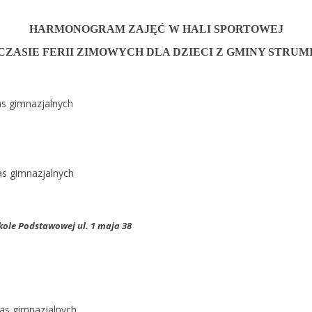
HARMONOGRAM ZAJĘĆ W HALI SPORTOWEJ
CZASIE FERII ZIMOWYCH
DLA DZIECI Z GMINY STRUM
las gimnazjalnych
as gimnazjalnych
zkole Podstawowej ul. 1 maja 38
las gimnazjalnych