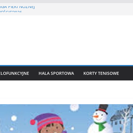
GA PIŁKI NOŻNEJ
EŚCIE’2026
nisa ziemnego
 siatkówka
ekkoatletyczny
ELOFUNKCYJNE
HALA SPORTOWA
KORTY TENISOWE