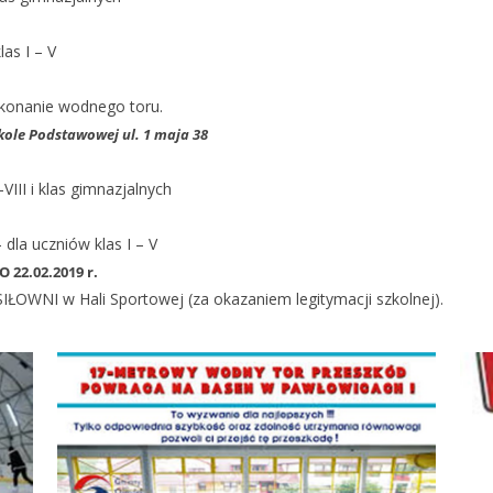
s I – V
konanie wodnego toru.
zkole Podstawowej ul. 1 maja 38
II i klas gimnazjalnych
a uczniów klas I – V
22.02.2019 r.
IŁOWNI w Hali Sportowej (za okazaniem legitymacji szkolnej).