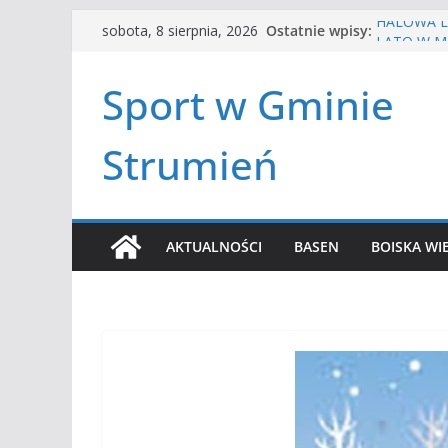
Przejdź
Ostatnie wpisy:
HALOWA LI
sobota, 8 sierpnia, 2026
do
LATO W MI
Turniej te
treści
Sport w Gminie
Amatorska
Czwórbój l
Strumień
AKTUALNOŚCI
BASEN
BOISKA WI