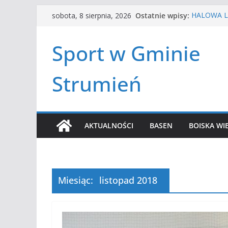
Przejdź
Ostatnie wpisy:
HALOWA LI
sobota, 8 sierpnia, 2026
do
LATO W MI
Turniej te
treści
Sport w Gminie
Amatorska
Czwórbój l
Strumień
AKTUALNOŚCI
BASEN
BOISKA WI
Miesiąc:
listopad 2018