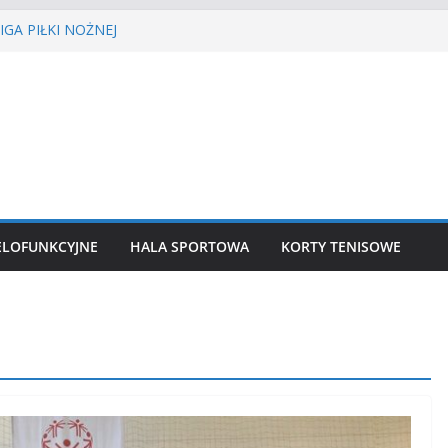
GA PIŁKI NOŻNEJ
EŚCIE’2026
nisa ziemnego
 siatkówka
ekkoatletyczny
ELOFUNKCYJNE
HALA SPORTOWA
KORTY TENISOWE