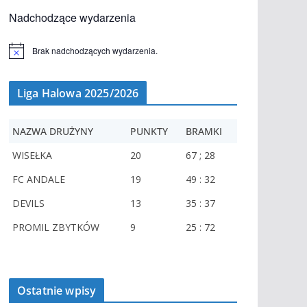
Nadchodzące wydarzenia
Brak nadchodzących wydarzenia.
P
o
w
i
Liga Halowa 2025/2026
a
d
o
NAZWA DRUŻYNY
PUNKTY
BRAMKI
m
i
e
WISEŁKA
20
67 ; 28
n
i
FC ANDALE
19
49 : 32
e
DEVILS
13
35 : 37
PROMIL ZBYTKÓW
9
25 : 72
Ostatnie wpisy