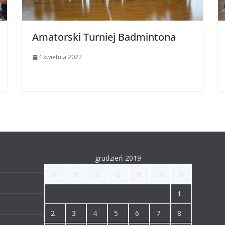
Amatorski Turniej Badmintona
4 kwietnia 2022
grudzień 2019
P
W
Ś
C
P
S
N
1
2
3
4
5
6
7
8