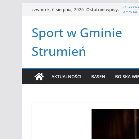
Przejdź
Ostatnie wpisy:
HALOWA 
czwartek, 6 sierpnia, 2026
do
LATO W 
Turniej 
treści
Sport w Gminie
Amatorsk
Czwórbój
Strumień
AKTUALNOŚCI
BASEN
BOISKA WI