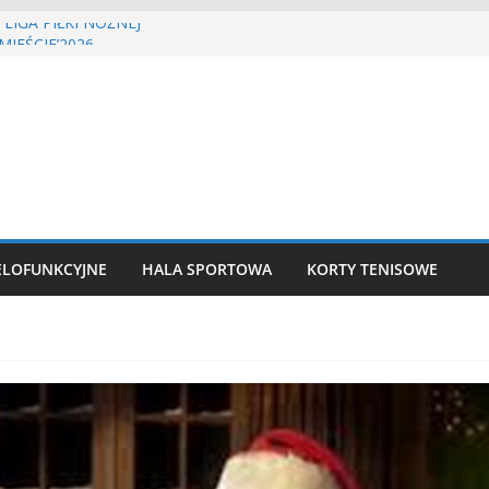
LIGA PIŁKI NOŻNEJ
MIEŚCIE’2026
tenisa ziemnego
a siatkówka
 lekkoatletyczny
ELOFUNKCYJNE
HALA SPORTOWA
KORTY TENISOWE