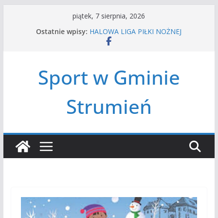
Przejdź
piątek, 7 sierpnia, 2026
do
Ostatnie wpisy:
HALOWA LIGA PIŁKI NOŻNEJ
treści
LATO W MIEŚCIE’2026
Turniej tenisa ziemnego
Amatorska siatkówka
Sport w Gminie
Czwórbój lekkoatletyczny
Strumień