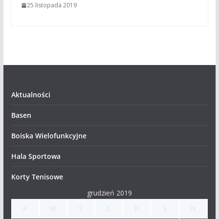
25 listopada 2019
Aktualności
Basen
Boiska Wielofunkcyjne
Hala Sportowa
Korty Tenisowe
grudzień 2019
P
W
Ś
C
P
S
N