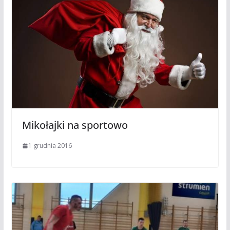
Mikołajki na sportowo
1 grudnia 2016