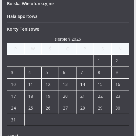
Boiska Wielofunkcyjne
Hala Sportowa
Korty Tenisowe
sierpień 2026
P
W
Ś
C
P
S
N
1
2
3
4
5
6
7
8
9
10
11
12
13
14
15
16
17
18
19
20
21
22
23
24
25
26
27
28
29
30
31
« maj