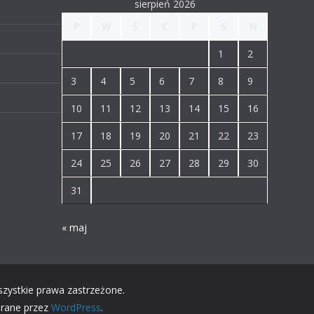
sierpień 2026
P
W
Ś
C
P
S
N
1
2
3
4
5
6
7
8
9
10
11
12
13
14
15
16
17
18
19
20
21
22
23
24
25
26
27
28
29
30
31
« maj
szystkie prawa zastrzeżone.
erane przez
WordPress
.