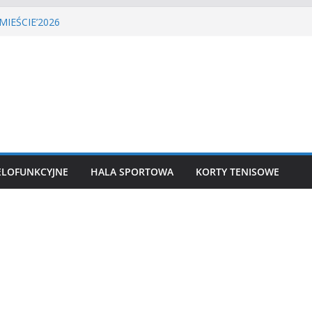
LIGA PIŁKI NOŻNEJ
MIEŚCIE’2026
tenisa ziemnego
a siatkówka
 lekkoatletyczny
ELOFUNKCYJNE
HALA SPORTOWA
KORTY TENISOWE