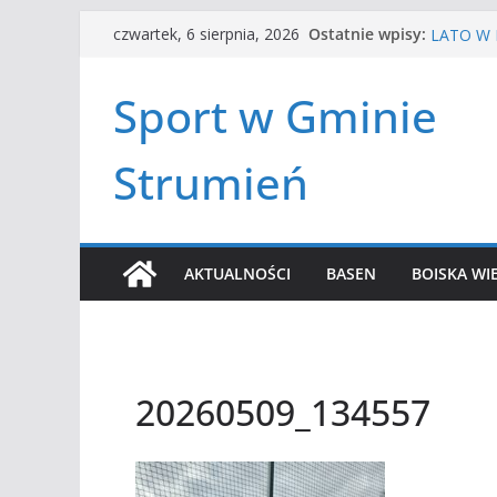
Przejdź
HALOWA 
Ostatnie wpisy:
czwartek, 6 sierpnia, 2026
LATO W 
do
Turniej 
treści
Amatorsk
Sport w Gminie
Czwórbój
Strumień
AKTUALNOŚCI
BASEN
BOISKA WI
20260509_134557