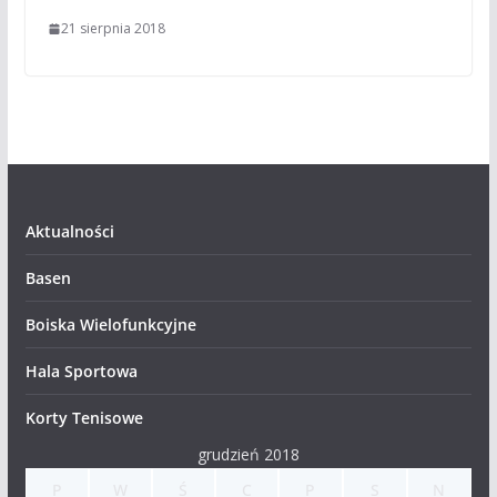
21 sierpnia 2018
Aktualności
Basen
Boiska Wielofunkcyjne
Hala Sportowa
Korty Tenisowe
grudzień 2018
P
W
Ś
C
P
S
N