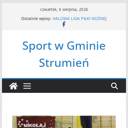
Przejdź
czwartek, 6 sierpnia, 2026
do
Ostatnie wpisy:
HALOWA LIGA PIŁKI NOŻNEJ
treści
LATO W MIEŚCIE’2026
Turniej tenisa ziemnego
Amatorska siatkówka
Sport w Gminie
Czwórbój lekkoatletyczny
Strumień