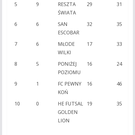
5
9
RESZTA
29
31
ŚWIATA
6
6
SAN
32
35
ESCOBAR
7
6
MŁODE
17
33
WILKI
8
5
PONIŻEJ
16
24
POZIOMU
9
1
FC PEWNY
16
46
KOŃ
10
0
HE FUTSAL
19
35
GOLDEN
LION